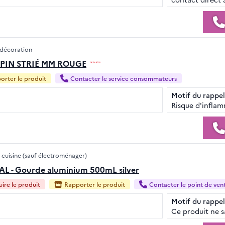
 décoration
APIN STRIÉ MM ROUGE
orter le produit
Contacter le service consommateurs
Motif du rappel
Risque d'inflam
 cuisine (sauf électroménager)
 - Gourde aluminium 500mL silver
ire le produit
Rapporter le produit
Contacter le point de ven
Motif du rappel
Ce produit ne s