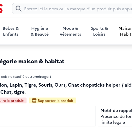
Icône de recherche
Bébés &
Hygiène
Mode &
Sports &
Maiso
Enfants
& Beauté
Vêtements
Loisirs
Habit
tégorie maison & habitat
 cuisine (sauf électroménager)
, Lapin, Tigre, Souris, Ours, Chat chopsticks helper / a
 Chat, tigre.
ire le produit
Rapporter le produit
Motif du rappel
Présence de for
limite légale