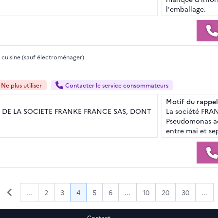
l'emballage.
 cuisine (sauf électroménager)
Ne plus utiliser
Contacter le service consommateurs
Motif du rappel
 DE LA SOCIETE FRANKE FRANCE SAS, DONT
La société FRAN
Pseudomonas ae
entre mai et s
...
2
3
4
5
6
...
10
20
30
...
Contact