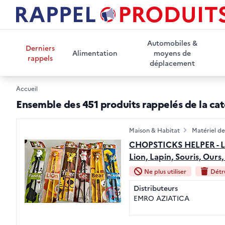
Automobiles &
Derniers
Alimentation
moyens de
rappels
déplacement
Accueil
Ensemble des 451 produits rappelés de la ca
Maison & Habitat
Matériel de
CHOPSTICKS HELPER - Lion
Lion, Lapin, Souris, Ours,
Ne plus utiliser
Détru
Distributeurs
EMRO AZIATICA